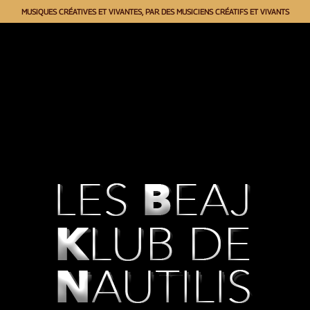
MUSIQUES CRÉATIVES ET VIVANTES, PAR DES MUSICIENS CRÉATIFS ET VIVANTS