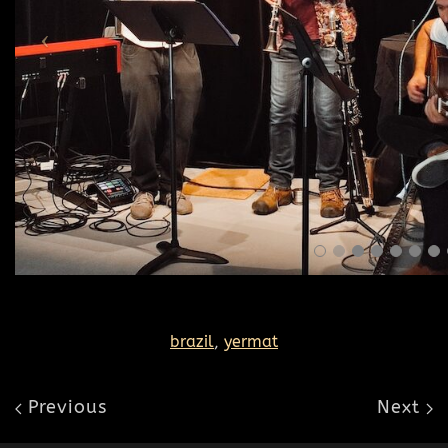
brazil
,
yermat
Previous
Next