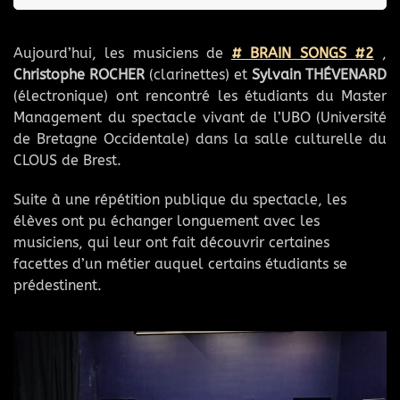
Finker, Matthias Mahler, Christophe Rocher, Antonin Rayon,
ZCSNY
by New Origin ( Joe Fonda, Harvey Sorgen, Christophe
Vincent Raude, Frédéric B.Briet, Philippe Champion, Nicolas
Aujourd’hui, les musiciens de
# BRAIN SONGS #2
,
Rocher)
Le passeur
by Nos Futurs ? (Benat Achiary / Christophe Rocher
Christophe ROCHER
(clarinettes) et
Sylvain THÉVENARD
Peoc'h)
/ Sylvain Thévenard) Rocher
Labyrinthe du chant
by Bonadventure Pencroff (Rob Mazurek,
(électronique) ont rencontré les étudiants du Master
Management du spectacle vivant de l’UBO (Université
Christophe Rocher, Jeb Bishop, Frédéric B.Briet, Nicolas
Dark drop
by Nos Futurs ? (Mike Ladd / Christophe Rocher /
de Bretagne Occidentale) dans la salle culturelle du
Pointard)
Sylvain Thévenard) Rocher
Nemo's fantastic underworld
by Bonadventure Pencroff (Rob
CLOUS de Brest.
Mazurek, Christophe Rocher, Jeb Bishop, Frédéric B.Briet,
Impondérable psychomore
by Evergreen ( Nicolas Pointard,
Suite à une répétition publique du spectacle, les
Nicolas Pointard)
Robin Finker, Matthias Mahler, Christophe Rocher, Antonin
élèves ont pu échanger longuement avec les
Taïpan
by Energie Noire
musiciens, qui leur ont fait découvrir certaines
Rayon, Vincent Raude, Frédéric B.Briet, Philippe Champion,
Herbs
by Energie Noire
facettes d’un métier auquel certains étudiants se
Nicolas Peoc'h)
prédestinent.
Opening
by Hamid Drake - Philippe Champion