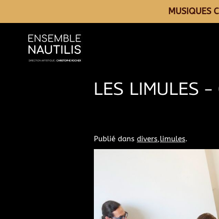
MUSIQUES C
LES LIMULES –
Publié dans
divers
,
limules
.