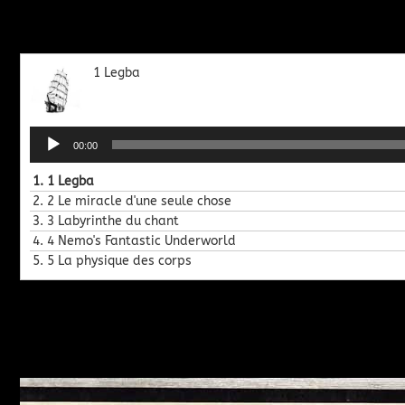
1 Legba
Lecteur
00:00
audio
1.
1 Legba
2.
2 Le miracle d'une seule chose
3.
3 Labyrinthe du chant
4.
4 Nemo's Fantastic Underworld
5.
5 La physique des corps