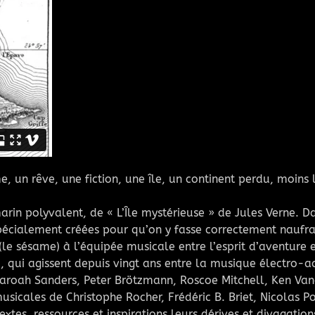
, un rêve, une fiction, une île, un continent perdu, moin
in polyvalent, de « L’Île mystérieuse » de Jules Verne. Dans
 spécialement créées pour qu’on y fasse correctement naufra
e sésame) à l’équipée musicale entre l’esprit d’aventure e
 qui agissent depuis vingt ans entre la musique électro-ac
 Pharoah Sanders, Peter Brötzmann, Roscoe Mitchell, Ken Va
usicales de Christophe Rocher, Frédéric B. Briet, Nicolas P
tes, ressources et inspirations leurs dérives et divagation