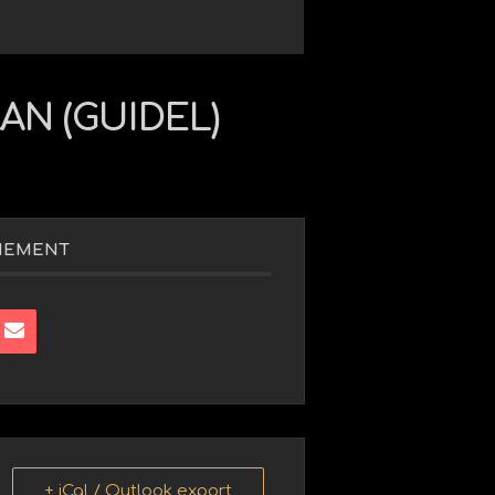
AN (GUIDEL)
NEMENT
+ iCal / Outlook export