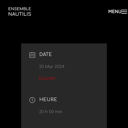
DATE
20 Mar 2024
Expired!
HEURE
20 h 00 min