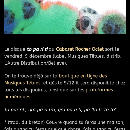
Le disque
to pa ri ti
du
Cabaret Rocher Octet
sort le
vendredi 9 décembre (label Musiques Têtues, distrib.
L’Autre Distribution/Believe).
On le trouve déjà sur la
boutique en ligne des
Musiques Têtues
, et dès le 9/12 il sera disponible chez
tous les disquaires, ainsi que sur les
plateformes
numériques.
to par riti, gra pa ri tra, gra pa ri ti, pa ‘to ti ‘to to
*
* (trad. du breton) Couvre quand tu feras une maison,
fais quand tu feras quelque chose, fais quand tu feras