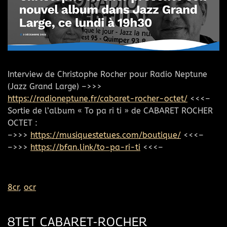
Interview de Christophe Rocher pour Radio Neptune
(Jazz Grand Large) –>>>
https://radioneptune.fr/cabaret-rocher-octet/
<<<–
Sortie de l’album « To pa ri ti » de CABARET ROCHER
OCTET :
–>>>
https://musiquestetues.com/boutique/
<<<–
–>>>
https://bfan.link/to-pa-ri-ti
<<<–
8cr
,
ocr
8TET CABARET-ROCHER